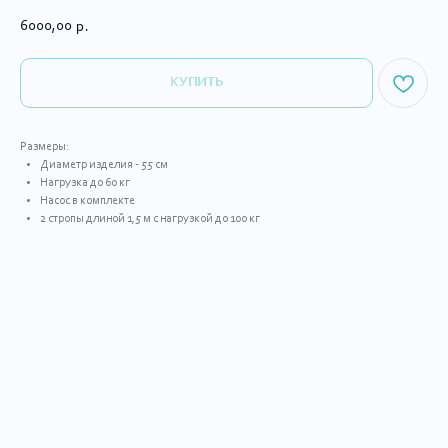
6000,00
р.
ㅤㅤㅤКУПИТЬㅤㅤㅤ
Размеры:
Диаметр изделия - 55 см
Нагрузка до 60 кг
Насос в комплекте
2 стропы длиной 1,5 м с нагрузкой до 100 кг