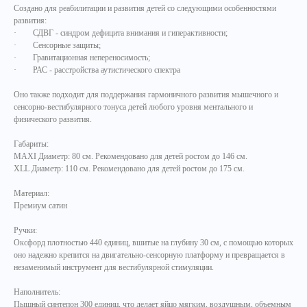
Создано для реабилитации и развития детей со следующими особенностями
развития:
· СДВГ - синдром дефицита внимания и гиперактивности;
· Сенсорные защиты;
· Гравитационная непереносимость;
· РАС - расстройства аутистического спектра
Оно также подходит для поддержания гармоничного развития мышечного и
сенсорно-вестибулярного тонуса детей любого уровня ментального и
физического развития.
Габариты:
MAXI Диаметр: 80 см. Рекомендовано для детей ростом до 146 см.
XLL Диаметр: 110 см. Рекомендовано для детей ростом до 175 см.
Материал:
Премиум сатин
Ручки:
Оксфорд плотностью 440 единиц, вшитые на глубину 30 см, с помощью которых
оно надежно крепится на двигательно-сенсорную платформу и превращается в
незаменимый инструмент для вестибулярной стимуляции.
Наполнитель:
Пышный синтепон 300 единиц, что делает яйцо мягким, воздушным, объемным