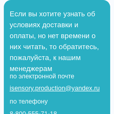
них читать, то обратитесь,
пожалуйста, к нашим
менеджерам
по электронной почте
isensory.production@yandex.ru
по телефону
8-800-555-71-18
или оставьте заявку
Ваш телефон
+7
Отправить