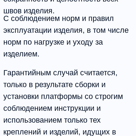
Брянск
isensory.production@yandex.ru
ЗАКАЗАТЬ ЗВОНОК
Политика конфиденциальности
Условия гарантии и возврата
Договор оферты
ISENSORY 2023 ©️