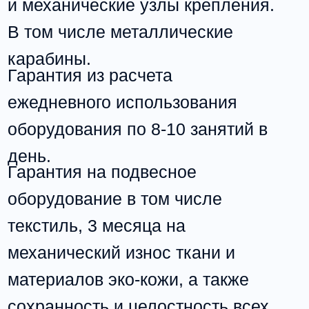
товара в данном случае
являются:
соблюдение 14-дневного срока;
сохранение товарного вида,
ярлыков, этикеток;
товар является
непродовольственным;
товар не входит в перечень
товаров, не подлежащих
обмену, который утвержден
Постановлением
Правительства РФ от
19.01.1998 № 55.
+7 912 594-68-46