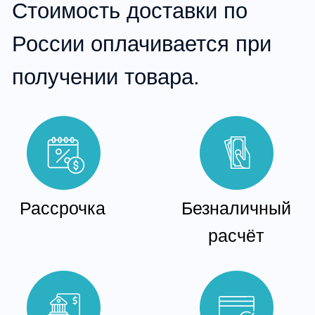
Гарантия на изделия
ISENSORY
Гарантия в 1 год
предоставляется
на металлическую платформу
и комплектующие в виде
шведской стенки и скалолазания+
мягкая защита. Гарантия
распространяется на все сварные
и механические узлы крепления.
В том числе металлические
карабины.
Гарантия из расчета
ежедневного использования